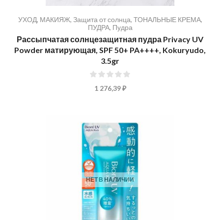
УХОД
,
МАКИЯЖ
,
Защита от солнца
,
ТОНАЛЬНЫЕ КРЕМА,
ПУДРА
,
Пудра
Рассыпчатая солнцезащитная пудра Privacy UV
Powder матирующая, SPF 50+ PA++++, Kokuryudo,
3.5gr
0%
1 276,39 ₽
НЕТ В НАЛИЧИИ