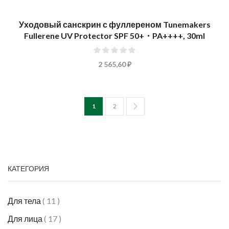
Уходовый санскрин с фуллереном Tunemakers
Fullerene UV Protector SPF 50+・PA++++, 30ml
0%
2 565,60 ₽
Страница
You're currently reading page
Страница
1
2
КАТЕГОРИЯ
Для тела
11
Для лица
17