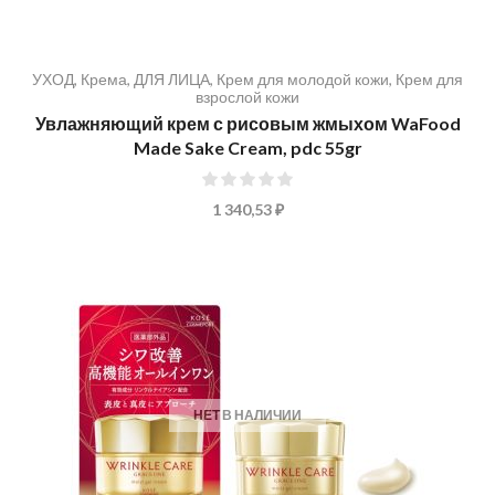
УХОД
,
Крема
,
ДЛЯ ЛИЦА
,
Крем для молодой кожи
,
Крем для
взрослой кожи
Увлажняющий крем с рисовым жмыхом WaFood
Made Sake Cream, pdc 55gr
0%
1 340,53 ₽
НЕТ В НАЛИЧИИ