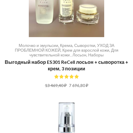
Молочко и эмульсии
,
Крема
,
Сыворотки
,
УХОД ЗА
ПРОБЛЕМНОЙ КОЖЕЙ
,
Крем для взрослой кожи
,
Для
чувствительной кожи
,
Лосьон
,
Наборы
Выгодный набор ES301 ReCell лосьон + сыворотка +
крем, 3 позиции
100%
13 469,40 ₽
7 696,80 ₽