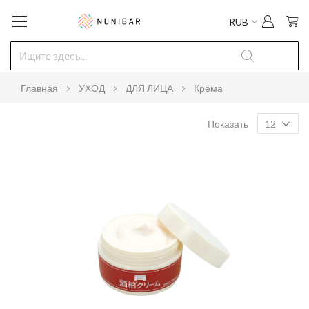
Мо
RUB
Главная
УХОД
ДЛЯ ЛИЦА
Крема
Показать