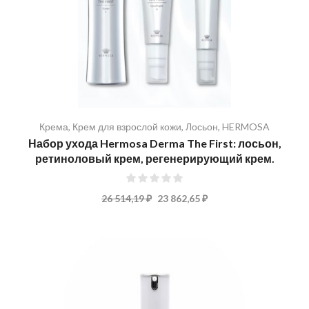
Крема
,
Крем для взрослой кожи
,
Лосьон
,
HERMOSA
Набор ухода Hermosa Derma The First: лосьон,
ретиноловый крем, регенерирующий крем.
0%
26 514,19 ₽
23 862,65 ₽