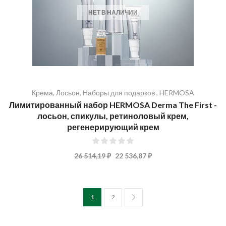
НЕТ В НАЛИЧИИ
Крема
,
Лосьон
,
Наборы для подарков
,
HERMOSA
Лимитированный набор HERMOSA Derma The First -
лосьон, спикулы, ретиноловый крем,
регенерирующий крем
0%
26 514,19 ₽
22 536,87 ₽
Страница
You're currently reading page
Страница
1
2