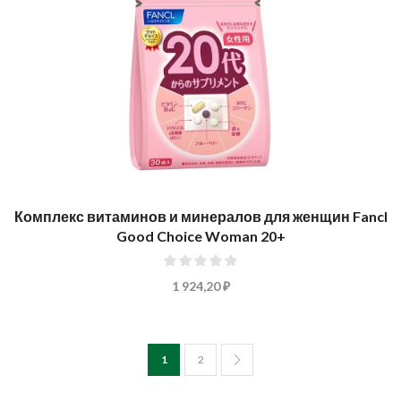
Комплекс витаминов и минералов для женщин Fancl
Good Choice Woman 20+
0%
1 924,20 ₽
Страница
You're currently reading page
Страница
1
2