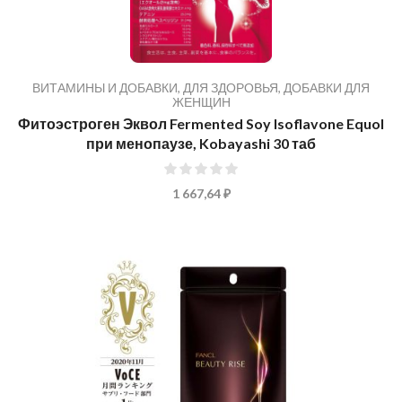
ВИТАМИНЫ И ДОБАВКИ
,
ДЛЯ ЗДОРОВЬЯ
,
ДОБАВКИ ДЛЯ
ЖЕНЩИН
Фитоэстроген Эквол Fermented Soy Isoflavone Equol
при менопаузе, Kobayashi 30 таб
0%
1 667,64 ₽