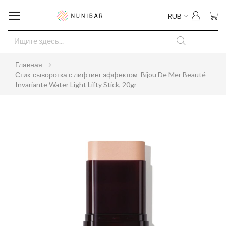
Мо
RUB
Главная
Стик-сыворотка с лифтинг эффектом Bijou De Mer Beauté
Invariante Water Light Lifty Stick, 20gr
Пропустить
Пе
и
к
перейти
на
к
га
галереям
из
изображений