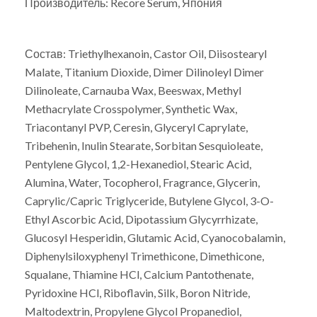
Производитель: Recore Serum, Япония
Состав: Triethylhexanoin, Castor Oil, Diisostearyl
Malate, Titanium Dioxide, Dimer Dilinoleyl Dimer
Dilinoleate, Carnauba Wax, Beeswax, Methyl
Methacrylate Crosspolymer, Synthetic Wax,
Triacontanyl PVP, Ceresin, Glyceryl Caprylate,
Tribehenin, Inulin Stearate, Sorbitan Sesquioleate,
Pentylene Glycol, 1,2-Hexanediol, Stearic Acid,
Alumina, Water, Tocopherol, Fragrance, Glycerin,
Caprylic/Capric Triglyceride, Butylene Glycol, 3-O-
Ethyl Ascorbic Acid, Dipotassium Glycyrrhizate,
Glucosyl Hesperidin, Glutamic Acid, Cyanocobalamin,
Diphenylsiloxyphenyl Trimethicone, Dimethicone,
Squalane, Thiamine HCl, Calcium Pantothenate,
Pyridoxine HCl, Riboflavin, Silk, Boron Nitride,
Maltodextrin, Propylene Glycol Propanediol,